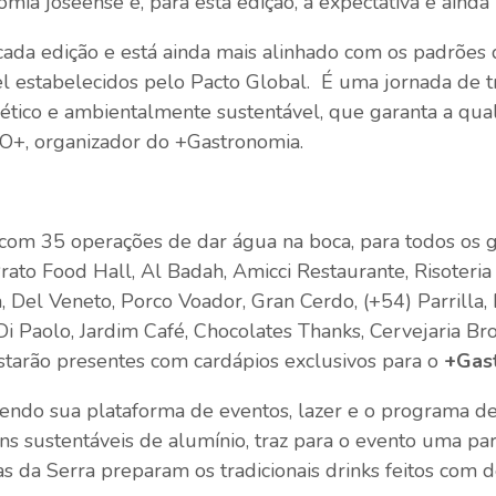
mia joseense e, para esta edição, a expectativa é ainda 
ada edição e está ainda mais alinhado com os padrões 
el estabelecidos pelo Pacto Global. É uma jornada de 
tico e ambientalmente sustentável, que garanta a quali
IO+, organizador do +Gastronomia.
 com 35 operações de dar água na boca, para todos os g
Prato Food Hall, Al Badah, Amicci Restaurante, Risoteria
 Del Veneto, Porco Voador, Gran Cerdo, (+54) Parrilla
Di Paolo, Jardim Café, Chocolates Thanks, Cervejaria B
tarão presentes com cardápios exclusivos para o
+Gas
endo sua plataforma de eventos, lazer e o programa de 
s sustentáveis de alumínio, traz para o evento uma p
as da Serra preparam os tradicionais drinks feitos com 